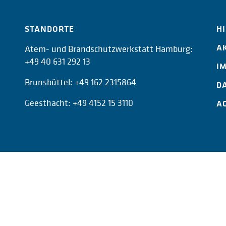
STANDORTE
H
A
Atem- und Brandschutzwerkstatt Hamburg:
+49 40 631 292 13
I
Brunsbüttel:
+49 162 2315864
D
Geesthacht:
+49 4152 15 3110
A