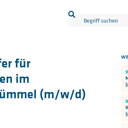
WE
er für
en im
M
rümmel (m/w/d)
K