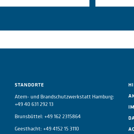
STANDORTE
H
A
Atem- und Brandschutzwerkstatt Hamburg:
+49 40 631 292 13
I
Brunsbüttel:
+49 162 2315864
D
Geesthacht:
+49 4152 15 3110
A