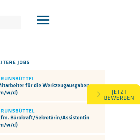
ITERE JOBS
BRUNSBÜTTEL
itarbeiter für die Werkzeugausgaben
JETZT
(m/w/d)
BEWERBEN
BRUNSBÜTTEL
fm. Bürokraft/Sekretärin/Assistentin
(m/w/d)