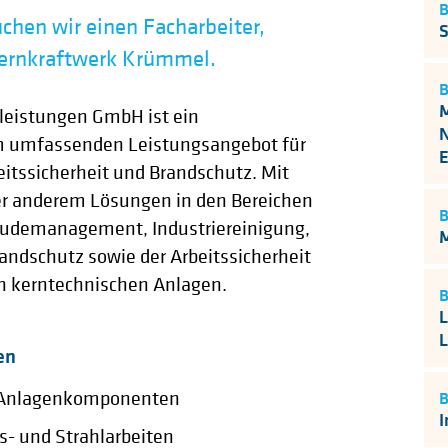
hen wir einen Facharbeiter,
S
Kernkraftwerk Krümmel.
M
leistungen GmbH ist ein
N
m umfassenden Leistungsangebot für
E
itssicherheit und Brandschutz. Mit
ter anderem Lösungen in den Bereichen
bäudemanagement, Industriereinigung,
M
randschutz sowie der Arbeitssicherheit
n kerntechnischen Anlagen.
L
L
en
n Anlagenkomponenten
I
- und Strahlarbeiten