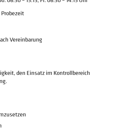
 06:30 – 15:15, Fr. 06:30 – 14:15 Uhr
r Probezeit
nach Vereinbarung
igkeit, den Einsatz im Kontrollbereich
ng.
n
 umzusetzen
n