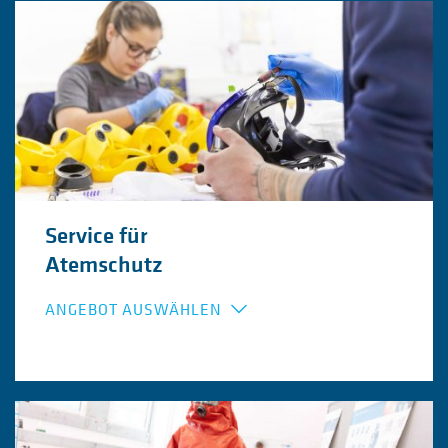
Inspektion und Wartung Feuerlöscher
Inspektion und Wartung Hydranten
Fristenüberwachung und Dokumentation
Service für
Atemschutz
ANGEBOT AUSWÄHLEN
Wartung von Atemschutzmasken
Gestellung von Ersatzmaterial
Befüllung von Atemluftflaschen