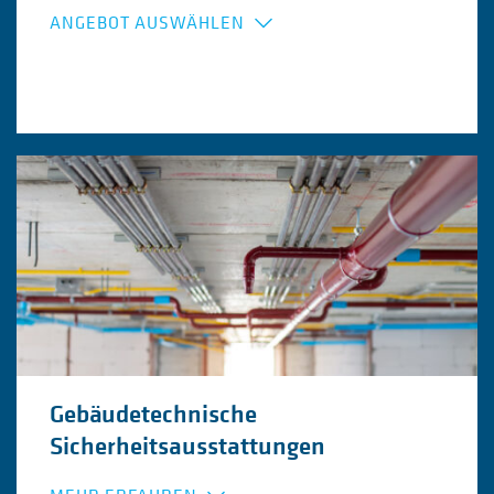
ANGEBOT AUSWÄHLEN
Arbeitssicherheitskonzepte
Check der IST-Situation
Erarbeitung von Konzepten,
Prozessbeschreibungen, Anweisungen
Operative und administrative Unterstützung
Arbeitsschutz Managementsysteme
Übernahme von Beauftragten-Funktionen
Dokumentation & Nachweisführung
Gebäudetechnische
Sicherheitsausstattungen